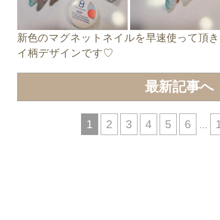
新色のマグネットネイルを早速使って頂き
イ柄デザインです♡
最新記事へ
1
2
3
4
5
6
…